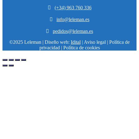

(+34) 963 760 336

info@leleman.es

pedidos@leleman.es
©2025 Leleman | Diseño web:
Idital
| Aviso legal | Política de
privacidad | Política de cookies