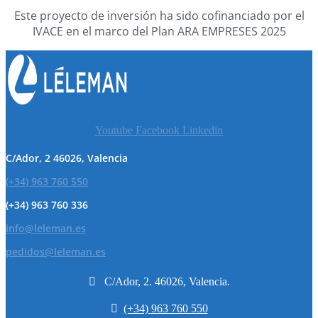
Este proyecto de inversión ha sido cofinanciado por el
IVACE en el marco del Plan ARA EMPRESES 2025
Youtube
Facebook
Linkedin
C/Ador, 2 46026, Valencia
(+34) 963 760 550
(+34) 963 760 336
info@leleman.es
pedidos@leleman.es

C/Ador, 2. 46026, Valencia.

(+34) 963 760 550