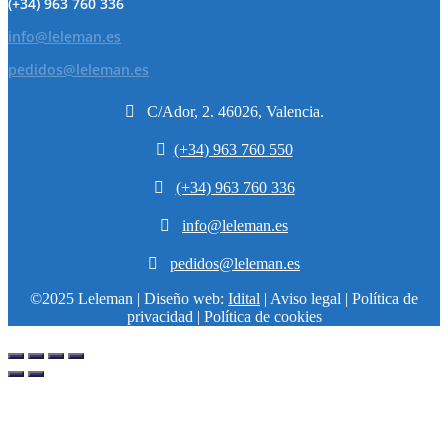
(+34) 963 760 336
info@leleman.es
pedidos@leleman.es

C/Ador, 2. 46026, Valencia.

(+34) 963 760 550

(+34) 963 760 336

info@leleman.es

pedidos@leleman.es
©2025 Leleman | Diseño web:
Idital
| Aviso legal | Política de
privacidad | Política de cookies