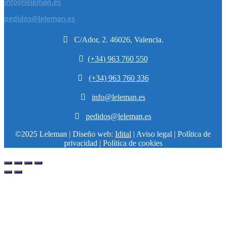
info@leleman.es
pedidos@leleman.es

C/Ador, 2. 46026, Valencia.

(+34) 963 760 550

(+34) 963 760 336

info@leleman.es

pedidos@leleman.es
©2025 Leleman | Diseño web:
Idital
| Aviso legal | Política de
privacidad | Política de cookies