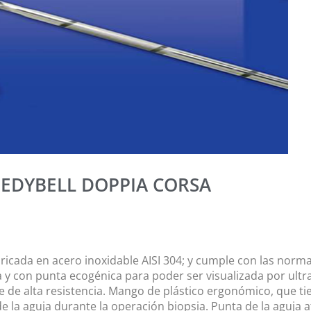
EEDYBELL DOPPIA CORSA
bricada en acero inoxidable AISI 304; y cumple con las norm
 y con punta ecogénica para poder ser visualizada por ult
e alta resistencia. Mango de plástico ergonómico, que tie
e la aguja durante la operación biopsia. Punta de la aguja