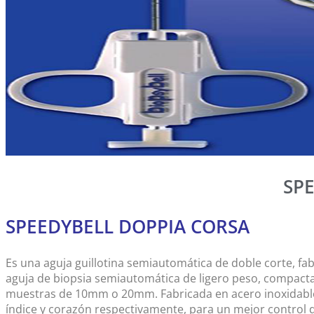
SP
SPEEDYBELL DOPPIA CORSA
Es una aguja guillotina semiautomática de doble corte, fa
aguja de biopsia semiautomática de ligero peso, compacta
muestras de 10mm o 20mm. Fabricada en acero inoxidable d
índice y corazón respectivamente, para un mejor control d